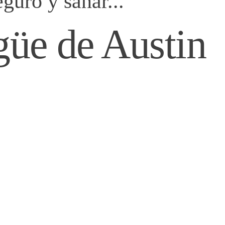
guro y sanar...
güe de Austin