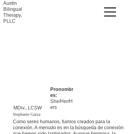
Austin
Bilingual
Therapy,
PLLC
Pronombr
es:
She/Her/H
ers
MDiv., LCSW
Stephanie Garza
Como seres humanos, fuimos creados para la
conexión. A menudo es en la búsqueda de conexión
que hemos sido lastimados. Aunque hermosa, la